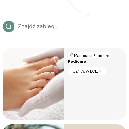
Znajdź
zabieg
Manicure i Pedicure
Pedicure
CZYTAJ WIĘCEJ