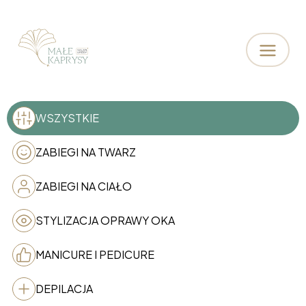
Małe Kaprysy
Salon urody
WSZYSTKIE
ZABIEGI NA TWARZ
ZABIEGI NA CIAŁO
STYLIZACJA OPRAWY OKA
MANICURE I PEDICURE
DEPILACJA