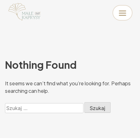
Skip
to
Małe Kaprysy
Salon urody
content
Nothing Found
It seems we can’t find what you’re looking for. Perhaps
searching can help.
Szukaj: