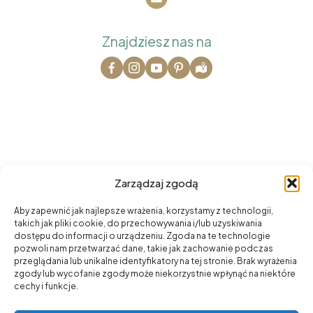
Znajdziesz nas na
Na skróty
Zarządzaj zgodą
O nas
Aby zapewnić jak najlepsze wrażenia, korzystamy z technologii,
takich jak pliki cookie, do przechowywania i/lub uzyskiwania
Oferta
dostępu do informacji o urządzeniu. Zgoda na te technologie
pozwoli nam przetwarzać dane, takie jak zachowanie podczas
przeglądania lub unikalne identyfikatory na tej stronie. Brak wyrażenia
Cennik
zgody lub wycofanie zgody może niekorzystnie wpłynąć na niektóre
cechy i funkcje.
Kontakt