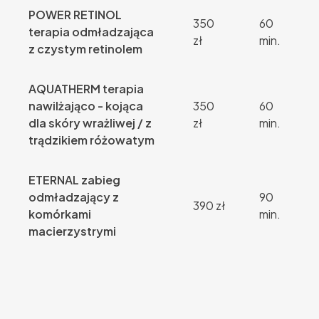
POWER RETINOL
350
60
terapia odmładzająca
zł
min.
z czystym retinolem
AQUATHERM terapia
nawilżająco - kojąca
350
60
dla skóry wrażliwej / z
zł
min.
trądzikiem różowatym
ETERNAL zabieg
odmładzający z
90
390 zł
komórkami
min.
macierzystrymi