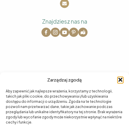
Znajdziesz nas na
Na skróty
Zarządzaj zgodą
O nas
Aby zapewnić jak najlepsze wrażenia, korzystamy z technologii,
takich jak pliki cookie, do przechowywania i/lub uzyskiwania
Oferta
dostępu do informacji o urządzeniu. Zgoda na te technologie
pozwoli nam przetwarzać dane, takie jak zachowanie podczas
przeglądania lub unikalne identyfikatory na tej stronie. Brak wyrażenia
Cennik
zgody lub wycofanie zgody może niekorzystnie wpłynąć na niektóre
cechy i funkcje.
Kontakt