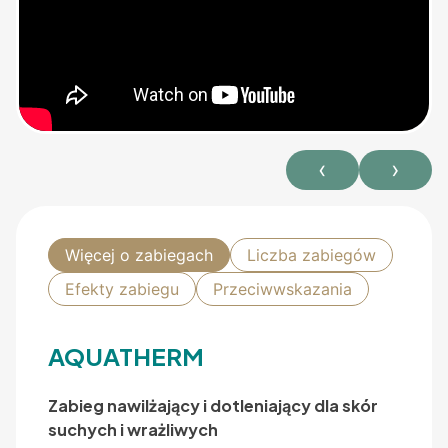
‹
›
Więcej o zabiegach
Liczba zabiegów
Efekty zabiegu
Przeciwwskazania
AQUATHERM
Zabieg nawilżający i dotleniający dla skór
suchych i wrażliwych