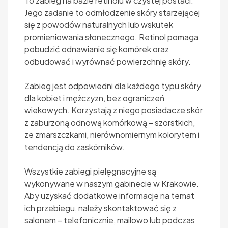
To zabieg na bazie retinolu w czystej postaci.
Jego zadanie to odmłodzenie skóry starzejącej
się z powodów naturalnych lub wskutek
promieniowania słonecznego. Retinol pomaga
pobudzić odnawianie się komórek oraz
odbudować i wyrównać powierzchnię skóry.
Zabieg jest odpowiedni dla każdego typu skóry
dla kobiet i mężczyzn, bez ograniczeń
wiekowych. Korzystają z niego posiadacze skór
z zaburzoną odnową komórkową – szorstkich,
ze zmarszczkami, nierównomiernym kolorytem i
tendencją do zaskórników.
Wszystkie zabiegi pielęgnacyjne są
wykonywane w naszym gabinecie w Krakowie.
Aby uzyskać dodatkowe informacje na temat
ich przebiegu, należy skontaktować się z
salonem – telefonicznie, mailowo lub podczas