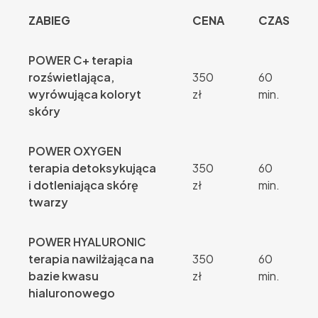
ZABIEG
CENA
CZAS
POWER C+ terapia
rozświetlająca,
350
60
wyrówująca koloryt
zł
min.
skóry
POWER OXYGEN
terapia detoksykująca
350
60
i dotleniająca skórę
zł
min.
twarzy
POWER HYALURONIC
terapia nawilżająca na
350
60
bazie kwasu
zł
min.
hialuronowego